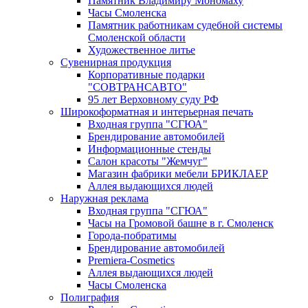
Памятник Владимиру Мономаху
Часы Смоленска
Памятник работникам судебной системы
Смоленской области
Художественное литье
Сувенирная продукция
Корпоративные подарки
"СОВТРАНСАВТО"
95 лет Верховному суду РФ
Широкоформатная и интерьерная печать
Входная группа "СГЮА"
Брендирование автомобилей
Информационные стенды
Салон красоты "Жемчуг"
Магазин фабрики мебели БРИКЛАЕР
Аллея выдающихся людей
Наружная реклама
Входная группа "СГЮА"
Часы на Громовой башне в г. Смоленск
Города-побратимы
Брендирование автомобилей
Premiera-Cosmetics
Аллея выдающихся людей
Часы Смоленска
Полиграфия