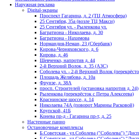
Наружная реклама
Digital-экраны
Проспект Гагарина, д. 2 (ТЦ Атмосфера)
25 Сентября, 35а (возле ТЦ Макси)
25 Сентября ул. - Рыленкова ул.
Багратиона - Николаева, д. 30
Багратиона - Нахимова
Нормандия-Неман, 23 (Сбербанк)
Кирова-Черняховского, д. 6
Кирова, д. 46
Шевченко, напротив д. 44
2-й Верхний Волок, д. 35 (АЗС)
Соболева ул. - 2-й Верхний Волок (перекрёсто
Площадь Желябова, д. 10а
Фрунзе, д. 38А
просп. Строителей (остановка напротив д. 24)
Рыленкова (перекрёсток с Петра Алексеева)
Краснинское шоссе, д. 14
Николаева 74А (поворот Марины Расковой)
Крупской, 41Б
Конева пр-д - Гагарина пр-т, д. 25
Настенные панно
Остановочные комплексы
Б.Советская - ул.Соболева ("Соболева") "Дис
Б.Советская - ул.Соболева ("Соболева") "Дис