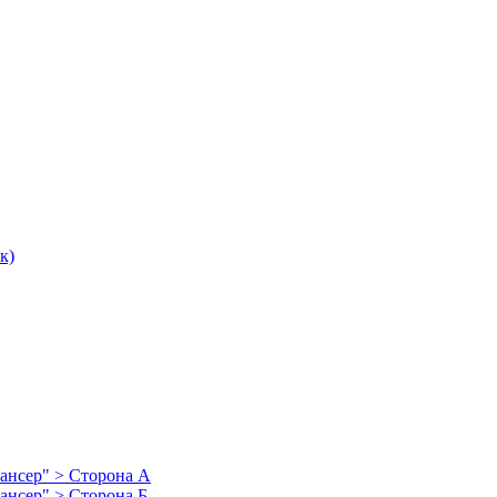
к)
пансер" > Сторона А
пансер" > Сторона Б