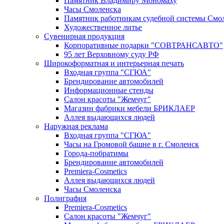
Памятник Владимиру Мономаху
Часы Смоленска
Памятник работникам судебной системы Смол
Художественное литье
Сувенирная продукция
Корпоративные подарки "СОВТРАНСАВТО"
95 лет Верховному суду РФ
Широкоформатная и интерьерная печать
Входная группа "СГЮА"
Брендирование автомобилей
Информационные стенды
Салон красоты "Жемчуг"
Магазин фабрики мебели БРИКЛАЕР
Аллея выдающихся людей
Наружная реклама
Входная группа "СГЮА"
Часы на Громовой башне в г. Смоленск
Города-побратимы
Брендирование автомобилей
Premiera-Cosmetics
Аллея выдающихся людей
Часы Смоленска
Полиграфия
Premiera-Cosmetics
Салон красоты "Жемчуг"