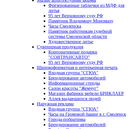
Малые архитектурные формы
Фрезерованные таблички из МДФ для
литья
95 лет Верховному суду РФ
Памятник Владимиру Мономаху
Часы Смоленска
Памятник работникам судебной
системы Смоленской области
Художественное литье
Сувенирная продукция
Корпоративные подарки
"СОВТРАНСАВТО"
95 лет Верховному суду РФ
Широкоформатная и интерьерная печать
Входная группа "СГЮА"
Брендирование автомобилей
Информационные стенды
Салон красоты "Жемчуг"
Магазин фабрики мебели БРИКЛАЕР
Аллея выдающихся людей
Наружная реклама
Входная группа "СГЮА"
Часы на Громовой башне в г. Смоленск
Города-побратимы
Брендирование автомобилей