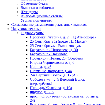
Объемные буквы
Вывески и таблички
Штендеры
Информационные стенды
Уголки покупателя
Согласование размещения рекламных вывесок
Наружная реклама
Digital-экраны
Проспект Гагарина, д. 2 (ТЦ Атмосфера)
25 Сентября, 35а (возле ТЦ Макси)
25 Сентября ул. - Рыленкова ул.
Багратиона - Николаева, д. 30
Багратиона - Нахимова
Нормандия-Неман, 23 (Сбербанк)
Кирова-Черняховского, д. 6
Кирова, д. 46
Шевченко, напротив д. 44
2-й Верхний Волок, д. 35 (АЗС)
Соболева ул. - 2-й Верхний Волок
(перекрёсток)
Площадь Желябова, д. 10а
Фрунзе, д. 38А
просп. Строителей (остановка напротив д.
24)
Рыленкова (перекрёсток с Петра Алексеева)