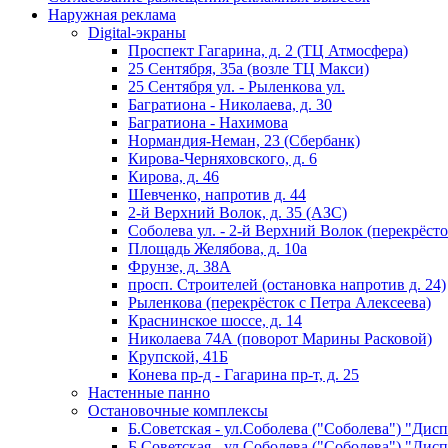
Наружная реклама
Digital-экраны
Проспект Гагарина, д. 2 (ТЦ Атмосфера)
25 Сентября, 35а (возле ТЦ Макси)
25 Сентября ул. - Рыленкова ул.
Багратиона - Николаева, д. 30
Багратиона - Нахимова
Нормандия-Неман, 23 (Сбербанк)
Кирова-Черняховского, д. 6
Кирова, д. 46
Шевченко, напротив д. 44
2-й Верхний Волок, д. 35 (АЗС)
Соболева ул. - 2-й Верхний Волок (перекрёсто
Площадь Желябова, д. 10а
Фрунзе, д. 38А
просп. Строителей (остановка напротив д. 24)
Рыленкова (перекрёсток с Петра Алексеева)
Краснинское шоссе, д. 14
Николаева 74А (поворот Марины Расковой)
Крупской, 41Б
Конева пр-д - Гагарина пр-т, д. 25
Настенные панно
Остановочные комплексы
Б.Советская - ул.Соболева ("Соболева") "Дис
Б.Советская - ул.Соболева ("Соболева") "Дис