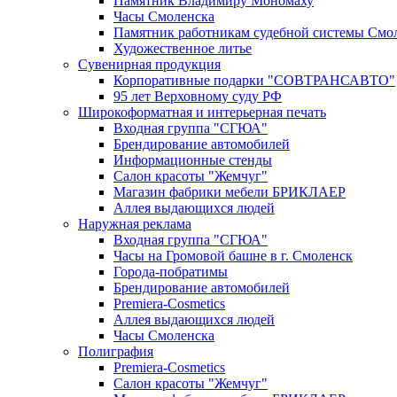
Памятник Владимиру Мономаху
Часы Смоленска
Памятник работникам судебной системы Смол
Художественное литье
Сувенирная продукция
Корпоративные подарки "СОВТРАНСАВТО"
95 лет Верховному суду РФ
Широкоформатная и интерьерная печать
Входная группа "СГЮА"
Брендирование автомобилей
Информационные стенды
Салон красоты "Жемчуг"
Магазин фабрики мебели БРИКЛАЕР
Аллея выдающихся людей
Наружная реклама
Входная группа "СГЮА"
Часы на Громовой башне в г. Смоленск
Города-побратимы
Брендирование автомобилей
Premiera-Cosmetics
Аллея выдающихся людей
Часы Смоленска
Полиграфия
Premiera-Cosmetics
Салон красоты "Жемчуг"