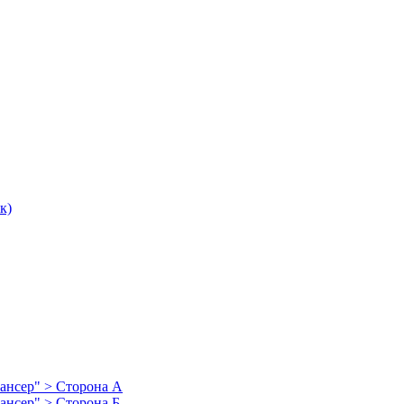
к)
пансер" > Сторона А
пансер" > Сторона Б