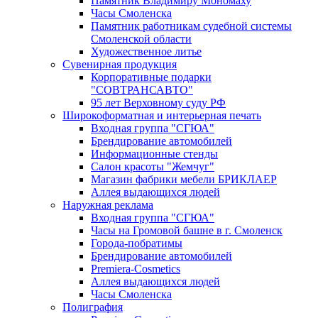
Памятник Владимиру Мономаху
Часы Смоленска
Памятник работникам судебной системы
Смоленской области
Художественное литье
Сувенирная продукция
Корпоративные подарки
"СОВТРАНСАВТО"
95 лет Верховному суду РФ
Широкоформатная и интерьерная печать
Входная группа "СГЮА"
Брендирование автомобилей
Информационные стенды
Салон красоты "Жемчуг"
Магазин фабрики мебели БРИКЛАЕР
Аллея выдающихся людей
Наружная реклама
Входная группа "СГЮА"
Часы на Громовой башне в г. Смоленск
Города-побратимы
Брендирование автомобилей
Premiera-Cosmetics
Аллея выдающихся людей
Часы Смоленска
Полиграфия