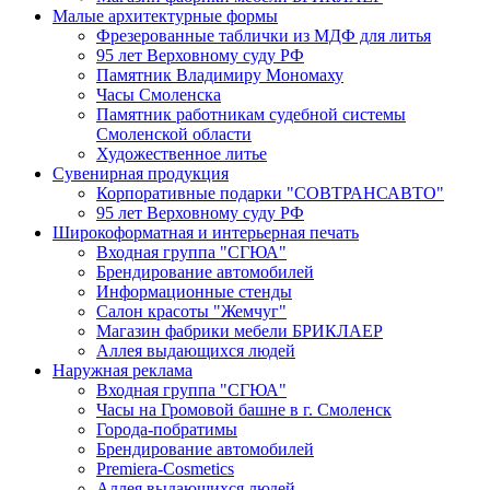
Малые архитектурные формы
Фрезерованные таблички из МДФ для литья
95 лет Верховному суду РФ
Памятник Владимиру Мономаху
Часы Смоленска
Памятник работникам судебной системы
Смоленской области
Художественное литье
Сувенирная продукция
Корпоративные подарки "СОВТРАНСАВТО"
95 лет Верховному суду РФ
Широкоформатная и интерьерная печать
Входная группа "СГЮА"
Брендирование автомобилей
Информационные стенды
Салон красоты "Жемчуг"
Магазин фабрики мебели БРИКЛАЕР
Аллея выдающихся людей
Наружная реклама
Входная группа "СГЮА"
Часы на Громовой башне в г. Смоленск
Города-побратимы
Брендирование автомобилей
Premiera-Cosmetics
Аллея выдающихся людей