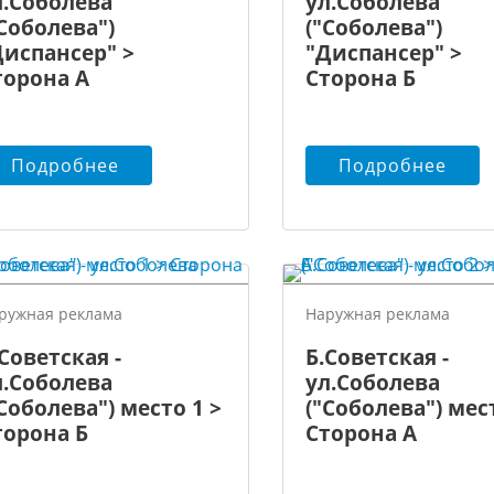
л.Соболева
ул.Соболева
"Соболева")
("Соболева")
Диспансер" >
"Диспансер" >
торона А
Сторона Б
Подробнее
Подробнее
ружная реклама
Наружная реклама
Советская -
Б.Советская -
л.Соболева
ул.Соболева
"Соболева") место 1 >
("Соболева") мест
торона Б
Сторона А