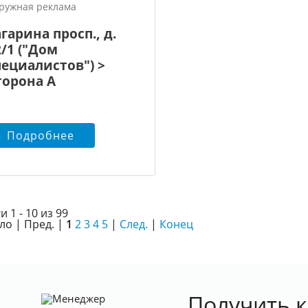
ружная реклама
гарина просп., д.
2/1 ("Дом
пециалистов") >
торона А
Подробнее
и 1 - 10 из 99
ло | Пред. |
1
2
3
4
5
|
След.
|
Конец
Получить 