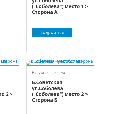
ул.Соболева
("Соболева") место 1 >
Сторона А
Подробнее
Наружная реклама
Б.Советская -
ул.Соболева
о 2 >
("Соболева") место 2 >
Сторона Б