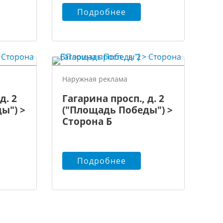
Подробнее
Наружная реклама
д. 2
Гагарина просп., д. 2
ы") >
("Площадь Победы") >
Сторона Б
Подробнее