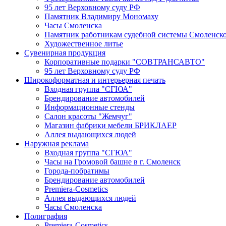
95 лет Верховному суду РФ
Памятник Владимиру Мономаху
Часы Смоленска
Памятник работникам судебной системы Смоленско
Художественное литье
Сувенирная продукция
Корпоративные подарки "СОВТРАНСАВТО"
95 лет Верховному суду РФ
Широкоформатная и интерьерная печать
Входная группа "СГЮА"
Брендирование автомобилей
Информационные стенды
Салон красоты "Жемчуг"
Магазин фабрики мебели БРИКЛАЕР
Аллея выдающихся людей
Наружная реклама
Входная группа "СГЮА"
Часы на Громовой башне в г. Смоленск
Города-побратимы
Брендирование автомобилей
Premiera-Cosmetics
Аллея выдающихся людей
Часы Смоленска
Полиграфия
Premiera-Cosmetics