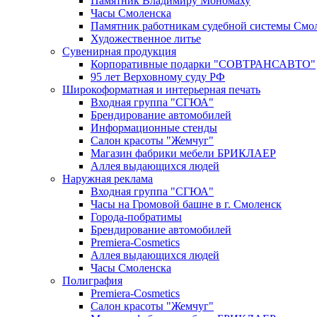
Памятник Владимиру Мономаху
Часы Смоленска
Памятник работникам судебной системы Смол
Художественное литье
Сувенирная продукция
Корпоративные подарки "СОВТРАНСАВТО"
95 лет Верховному суду РФ
Широкоформатная и интерьерная печать
Входная группа "СГЮА"
Брендирование автомобилей
Информационные стенды
Салон красоты "Жемчуг"
Магазин фабрики мебели БРИКЛАЕР
Аллея выдающихся людей
Наружная реклама
Входная группа "СГЮА"
Часы на Громовой башне в г. Смоленск
Города-побратимы
Брендирование автомобилей
Premiera-Cosmetics
Аллея выдающихся людей
Часы Смоленска
Полиграфия
Premiera-Cosmetics
Салон красоты "Жемчуг"