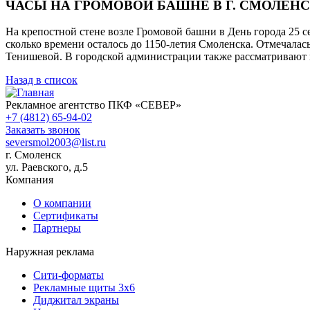
ЧАСЫ НА ГРОМОВОЙ БАШНЕ В Г. СМОЛЕН
На крепостной стене возле Громовой башни в День города 25 с
сколько времени осталось до 1150-летия Смоленска. Отмечалас
Тенишевой. В городской администрации также рассматривают и
Назад в список
Рекламное агентство ПКФ «СЕВЕР»
+7 (4812) 65-94-02
Заказать звонок
seversmol2003@list.ru
г. Смоленск
ул. Раевского, д.5
Компания
О компании
Сертификаты
Партнеры
Наружная реклама
Сити-форматы
Рекламные щиты 3х6
Диджитал экраны