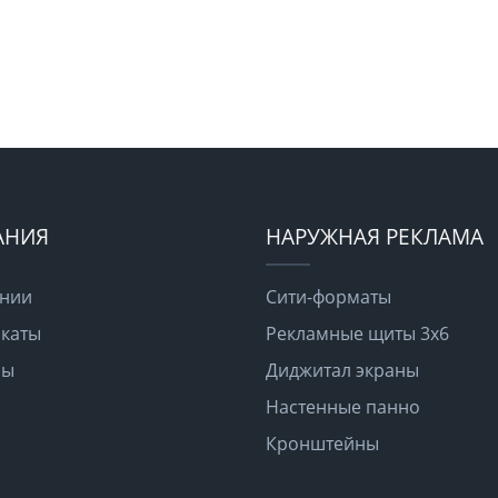
АНИЯ
НАРУЖНАЯ РЕКЛАМА
ании
Сити-форматы
каты
Рекламные щиты 3х6
ры
Диджитал экраны
Настенные панно
Кронштейны