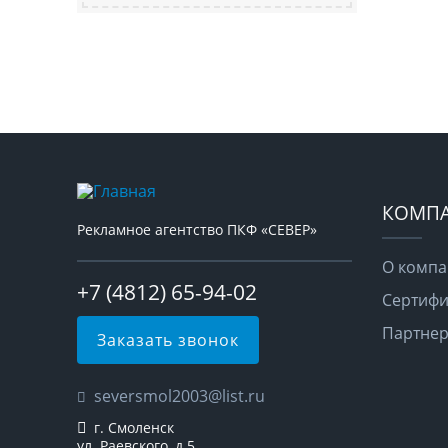
КОМП
Рекламное агентство ПКФ «СЕВЕР»
О комп
+7 (4812) 65-94-02
Сертифи
Партне
Заказать звонок
seversmol2003@list.ru
г. Смоленск
ул. Раевского, д.5