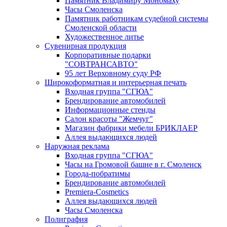
Памятник Владимиру Мономаху
Часы Смоленска
Памятник работникам судебной системы
Смоленской области
Художественное литье
Сувенирная продукция
Корпоративные подарки
"СОВТРАНСАВТО"
95 лет Верховному суду РФ
Широкоформатная и интерьерная печать
Входная группа "СГЮА"
Брендирование автомобилей
Информационные стенды
Салон красоты "Жемчуг"
Магазин фабрики мебели БРИКЛАЕР
Аллея выдающихся людей
Наружная реклама
Входная группа "СГЮА"
Часы на Громовой башне в г. Смоленск
Города-побратимы
Брендирование автомобилей
Premiera-Cosmetics
Аллея выдающихся людей
Часы Смоленска
Полиграфия