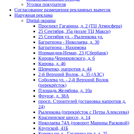
Уголки покупателя
Согласование размещения рекламных вывесок
Наружная реклама
Digital-экраны
Проспект Гагарина, д. 2 (ТЦ Атмосфера)
25 Сентября, 35а (возле ТЦ Макси)
25 Сентября ул. - Рыленкова ул.
Багратиона - Николаева, д. 30
Багратиона - Нахимова
Нормандия-Неман, 23 (Сбербанк)
Кирова-Черняховского, д. 6
Кирова, д. 46
Шевченко, напротив д. 44
2-й Верхний Волок, д. 35 (АЗС)
Соболева ул. - 2-й Верхний Волок
(перекрёсток)
Площадь Желябова, д. 10а
Фрунзе, д. 38А
просп. Строителей (остановка напротив д.
24)
Рыленкова (перекрёсток с Петра Алексеева)
Краснинское шоссе, д. 14
Николаева 74А (поворот Марины Расковой)
Крупской, 41Б
Конева пр-д - Гагарина пр-т, д. 25