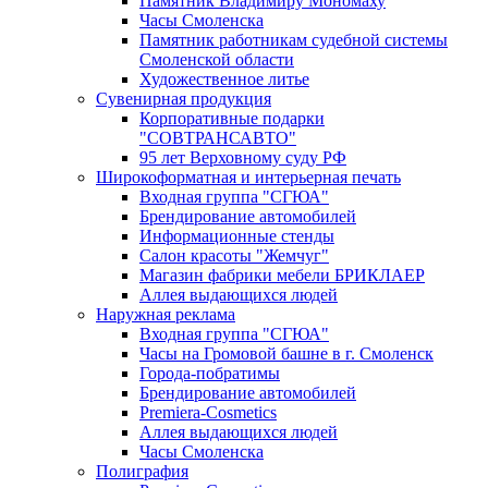
Памятник Владимиру Мономаху
Часы Смоленска
Памятник работникам судебной системы
Смоленской области
Художественное литье
Сувенирная продукция
Корпоративные подарки
"СОВТРАНСАВТО"
95 лет Верховному суду РФ
Широкоформатная и интерьерная печать
Входная группа "СГЮА"
Брендирование автомобилей
Информационные стенды
Салон красоты "Жемчуг"
Магазин фабрики мебели БРИКЛАЕР
Аллея выдающихся людей
Наружная реклама
Входная группа "СГЮА"
Часы на Громовой башне в г. Смоленск
Города-побратимы
Брендирование автомобилей
Premiera-Cosmetics
Аллея выдающихся людей
Часы Смоленска
Полиграфия