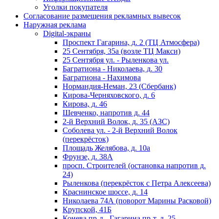
Уголки покупателя
Согласование размещения рекламных вывесок
Наружная реклама
Digital-экраны
Проспект Гагарина, д. 2 (ТЦ Атмосфера)
25 Сентября, 35а (возле ТЦ Макси)
25 Сентября ул. - Рыленкова ул.
Багратиона - Николаева, д. 30
Багратиона - Нахимова
Нормандия-Неман, 23 (Сбербанк)
Кирова-Черняховского, д. 6
Кирова, д. 46
Шевченко, напротив д. 44
2-й Верхний Волок, д. 35 (АЗС)
Соболева ул. - 2-й Верхний Волок
(перекрёсток)
Площадь Желябова, д. 10а
Фрунзе, д. 38А
просп. Строителей (остановка напротив д.
24)
Рыленкова (перекрёсток с Петра Алексеева)
Краснинское шоссе, д. 14
Николаева 74А (поворот Марины Расковой)
Крупской, 41Б
Конева пр-д - Гагарина пр-т, д. 25