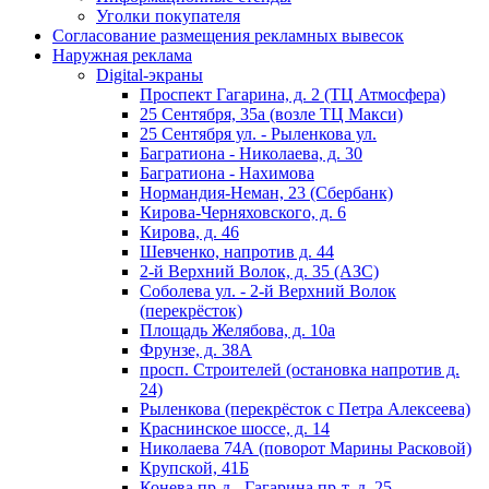
Уголки покупателя
Согласование размещения рекламных вывесок
Наружная реклама
Digital-экраны
Проспект Гагарина, д. 2 (ТЦ Атмосфера)
25 Сентября, 35а (возле ТЦ Макси)
25 Сентября ул. - Рыленкова ул.
Багратиона - Николаева, д. 30
Багратиона - Нахимова
Нормандия-Неман, 23 (Сбербанк)
Кирова-Черняховского, д. 6
Кирова, д. 46
Шевченко, напротив д. 44
2-й Верхний Волок, д. 35 (АЗС)
Соболева ул. - 2-й Верхний Волок
(перекрёсток)
Площадь Желябова, д. 10а
Фрунзе, д. 38А
просп. Строителей (остановка напротив д.
24)
Рыленкова (перекрёсток с Петра Алексеева)
Краснинское шоссе, д. 14
Николаева 74А (поворот Марины Расковой)
Крупской, 41Б
Конева пр-д - Гагарина пр-т, д. 25