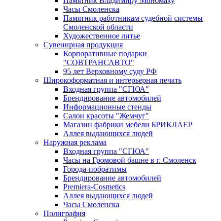
Памятник Владимиру Мономаху
Часы Смоленска
Памятник работникам судебной системы
Смоленской области
Художественное литье
Сувенирная продукция
Корпоративные подарки
"СОВТРАНСАВТО"
95 лет Верховному суду РФ
Широкоформатная и интерьерная печать
Входная группа "СГЮА"
Брендирование автомобилей
Информационные стенды
Салон красоты "Жемчуг"
Магазин фабрики мебели БРИКЛАЕР
Аллея выдающихся людей
Наружная реклама
Входная группа "СГЮА"
Часы на Громовой башне в г. Смоленск
Города-побратимы
Брендирование автомобилей
Premiera-Cosmetics
Аллея выдающихся людей
Часы Смоленска
Полиграфия