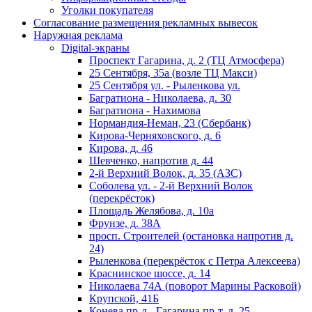
Уголки покупателя
Согласование размещения рекламных вывесок
Наружная реклама
Digital-экраны
Проспект Гагарина, д. 2 (ТЦ Атмосфера)
25 Сентября, 35а (возле ТЦ Макси)
25 Сентября ул. - Рыленкова ул.
Багратиона - Николаева, д. 30
Багратиона - Нахимова
Нормандия-Неман, 23 (Сбербанк)
Кирова-Черняховского, д. 6
Кирова, д. 46
Шевченко, напротив д. 44
2-й Верхний Волок, д. 35 (АЗС)
Соболева ул. - 2-й Верхний Волок
(перекрёсток)
Площадь Желябова, д. 10а
Фрунзе, д. 38А
просп. Строителей (остановка напротив д.
24)
Рыленкова (перекрёсток с Петра Алексеева)
Краснинское шоссе, д. 14
Николаева 74А (поворот Марины Расковой)
Крупской, 41Б
Конева пр-д - Гагарина пр-т, д. 25