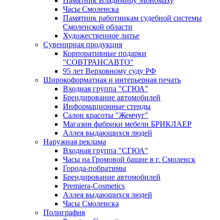
Памятник Владимиру Мономаху
Часы Смоленска
Памятник работникам судебной системы
Смоленской области
Художественное литье
Сувенирная продукция
Корпоративные подарки
"СОВТРАНСАВТО"
95 лет Верховному суду РФ
Широкоформатная и интерьерная печать
Входная группа "СГЮА"
Брендирование автомобилей
Информационные стенды
Салон красоты "Жемчуг"
Магазин фабрики мебели БРИКЛАЕР
Аллея выдающихся людей
Наружная реклама
Входная группа "СГЮА"
Часы на Громовой башне в г. Смоленск
Города-побратимы
Брендирование автомобилей
Premiera-Cosmetics
Аллея выдающихся людей
Часы Смоленска
Полиграфия