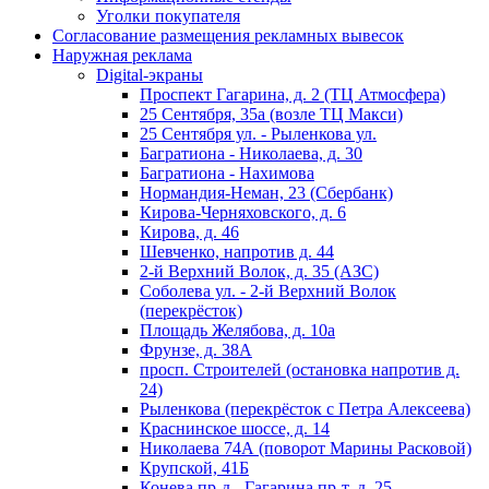
Уголки покупателя
Согласование размещения рекламных вывесок
Наружная реклама
Digital-экраны
Проспект Гагарина, д. 2 (ТЦ Атмосфера)
25 Сентября, 35а (возле ТЦ Макси)
25 Сентября ул. - Рыленкова ул.
Багратиона - Николаева, д. 30
Багратиона - Нахимова
Нормандия-Неман, 23 (Сбербанк)
Кирова-Черняховского, д. 6
Кирова, д. 46
Шевченко, напротив д. 44
2-й Верхний Волок, д. 35 (АЗС)
Соболева ул. - 2-й Верхний Волок
(перекрёсток)
Площадь Желябова, д. 10а
Фрунзе, д. 38А
просп. Строителей (остановка напротив д.
24)
Рыленкова (перекрёсток с Петра Алексеева)
Краснинское шоссе, д. 14
Николаева 74А (поворот Марины Расковой)
Крупской, 41Б
Конева пр-д - Гагарина пр-т, д. 25