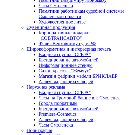
Памятник Владимиру Мономаху
Часы Смоленска
Памятник работникам судебной системы
Смоленской области
Художественное литье
Сувенирная продукция
Корпоративные подарки
"СОВТРАНСАВТО"
95 лет Верховному суду РФ
Широкоформатная и интерьерная печать
Входная группа "СГЮА"
Брендирование автомобилей
Информационные стенды
Салон красоты "Жемчуг"
Магазин фабрики мебели БРИКЛАЕР
Аллея выдающихся людей
Наружная реклама
Входная группа "СГЮА"
Часы на Громовой башне в г. Смоленск
Города-побратимы
Брендирование автомобилей
Premiera-Cosmetics
Аллея выдающихся людей
Часы Смоленска
Полиграфия