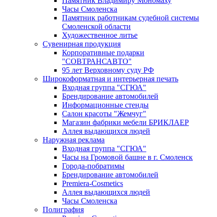
Памятник Владимиру Мономаху
Часы Смоленска
Памятник работникам судебной системы
Смоленской области
Художественное литье
Сувенирная продукция
Корпоративные подарки
"СОВТРАНСАВТО"
95 лет Верховному суду РФ
Широкоформатная и интерьерная печать
Входная группа "СГЮА"
Брендирование автомобилей
Информационные стенды
Салон красоты "Жемчуг"
Магазин фабрики мебели БРИКЛАЕР
Аллея выдающихся людей
Наружная реклама
Входная группа "СГЮА"
Часы на Громовой башне в г. Смоленск
Города-побратимы
Брендирование автомобилей
Premiera-Cosmetics
Аллея выдающихся людей
Часы Смоленска
Полиграфия