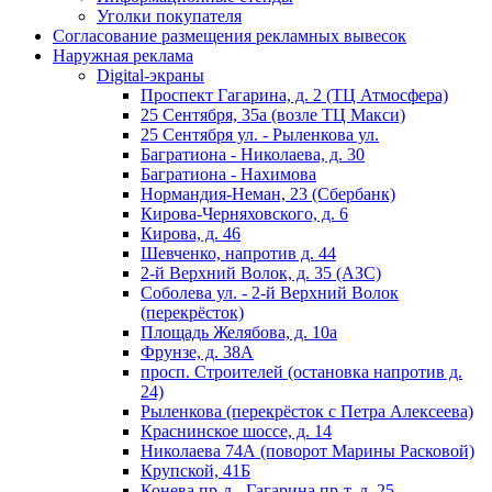
Уголки покупателя
Согласование размещения рекламных вывесок
Наружная реклама
Digital-экраны
Проспект Гагарина, д. 2 (ТЦ Атмосфера)
25 Сентября, 35а (возле ТЦ Макси)
25 Сентября ул. - Рыленкова ул.
Багратиона - Николаева, д. 30
Багратиона - Нахимова
Нормандия-Неман, 23 (Сбербанк)
Кирова-Черняховского, д. 6
Кирова, д. 46
Шевченко, напротив д. 44
2-й Верхний Волок, д. 35 (АЗС)
Соболева ул. - 2-й Верхний Волок
(перекрёсток)
Площадь Желябова, д. 10а
Фрунзе, д. 38А
просп. Строителей (остановка напротив д.
24)
Рыленкова (перекрёсток с Петра Алексеева)
Краснинское шоссе, д. 14
Николаева 74А (поворот Марины Расковой)
Крупской, 41Б
Конева пр-д - Гагарина пр-т, д. 25